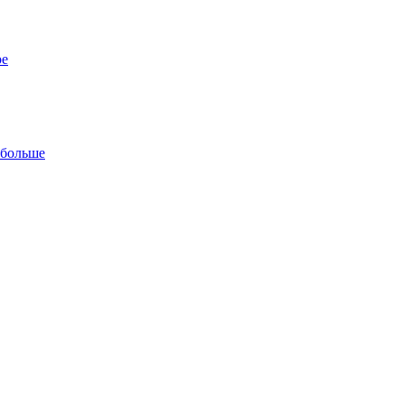
ре
 больше