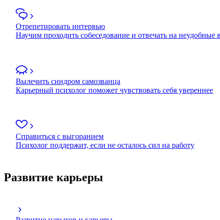
Отрепетировать интервью
Научим проходить собеседование и отвечать на неудобные
Вылечить синдром самозванца
Карьерный психолог поможет чувствовать себя увереннее
Справиться с выгоранием
Психолог поддержит, если не осталось сил на работу
Развитие карьеры
Развитие навыков и карьеры