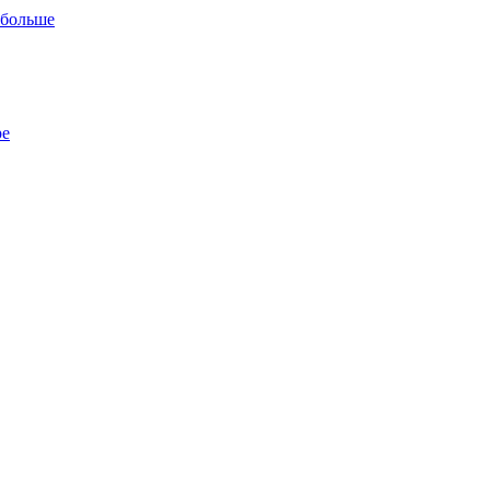
 больше
ре