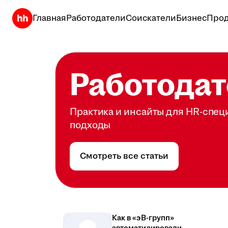
Главная
Работодатели
Соискатели
Бизнес
Прод
Работодат
Практика и инсайты для HR-спец
подходы
Смотреть все статьи
Как в «эВ-групп»