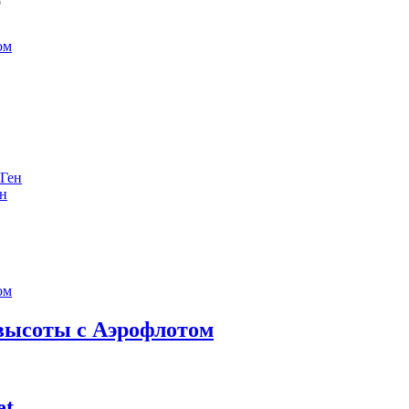
е
ен
 высоты с Аэрофлотом
et