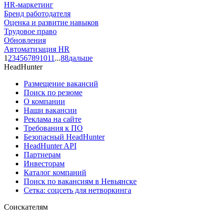
HR-маркетинг
Бренд работодателя
Оценка и развитие навыков
Трудовое право
Обновления
Автоматизация HR
1
2
3
4
5
6
7
8
9
10
11
...
88
дальше
HeadHunter
Размещение вакансий
Поиск по резюме
О компании
Наши вакансии
Реклама на сайте
Требования к ПО
Безопасный HeadHunter
HeadHunter API
Партнерам
Инвесторам
Каталог компаний
Поиск по вакансиям в Невьянске
Сетка: соцсеть для нетворкинга
Соискателям